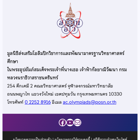
มูลนิธิส่งเสริมโอลิมปิกวิชาการและพัฒนามาตรฐานวิทยาศาสตร์
ศึกษา
ในพระอุปถัมภ์สมเด็จพระเจ้าพี่นางเธอ เจ้าฟ้ากัลยาณิวัฒนา กรม
หลวงนราธิวาสราชนครินทร์
254 ตึกเคมี 2 คณะวิทยาศาสตร์ จุฬาลงกรณ์มหาวิทยาลัย
ถนนพญาไท แขวงวังใหม่ เขตปทุมวัน กรุงเทพมหานคร 10330
โทรศัพท์
0 2252 8916
อีเมล
ac.olympiads@posn.or.th
Facebook
YouTube
Mail
นโยบายความเป็นส่วนตัว
|
นโยบายการใช้งานคุกกี้
| สถิติการเข้าชมเว็บไซต์