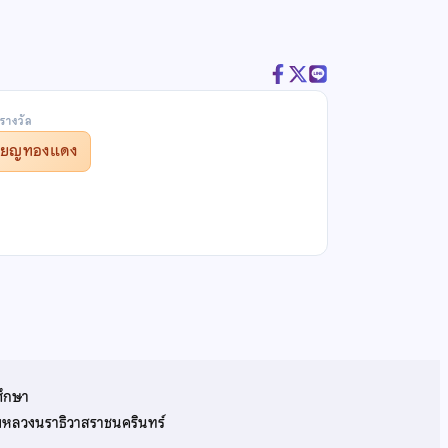
รางวัล
รียญทองแดง
ศึกษา
รมหลวงนราธิวาสราชนครินทร์