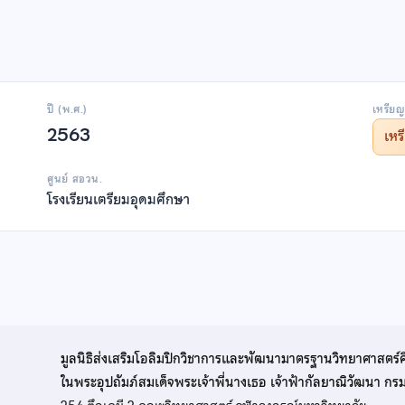
ปี (พ.ศ.)
เหรียญ
2563
เห
ศูนย์ สอวน.
โรงเรียนเตรียมอุดมศึกษา
มูลนิธิส่งเสริมโอลิมปิกวิชาการและพัฒนามาตรฐานวิทยาศาสตร์
ในพระอุปถัมภ์สมเด็จพระเจ้าพี่นางเธอ เจ้าฟ้ากัลยาณิวัฒนา ก