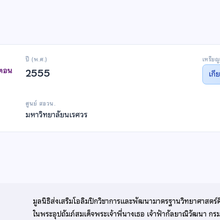
ปี (พ.ศ.)
เหรียญ
าตอน
2555
เกี
ศูนย์ สอวน.
มหาวิทยาลัยนเรศวร
มูลนิธิส่งเสริมโอลิมปิกวิชาการและพัฒนามาตรฐานวิทยาศาสตร์
ในพระอุปถัมภ์สมเด็จพระเจ้าพี่นางเธอ เจ้าฟ้ากัลยาณิวัฒนา ก