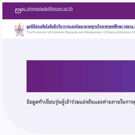
ข้าม
ac.olympiads@posn.or.th
ไป
ยัง
มูลนิธิส่งเสริมโอลิมปิกวิชาการและพัฒนามาตรฐานวิทยาศาสตร์ศึกษา (สอวน.
The Promotion of Academic Olympiad and Development of Science Education F
เนื้อหา
เด็กชายณัฏฐพงศ์ เพช
ข้อมูลทำเนียบรุ่นผู้เข้าร่วมแข่งขันและค่ายภายในการ