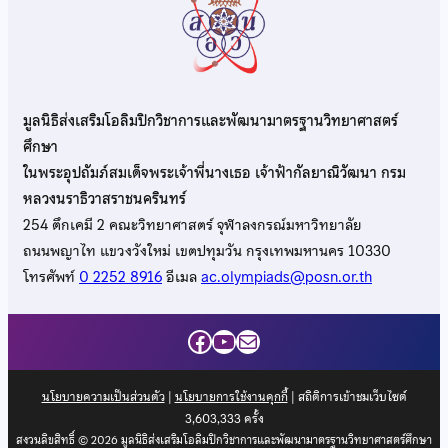
มูลนิธิส่งเสริมโอลิมปิกวิชาการและพัฒนามาตรฐานวิทยาศาสตร์
ศึกษา
ในพระอุปถัมภ์สมเด็จพระเจ้าพี่นางเธอ เจ้าฟ้ากัลยาณิวัฒนา กรม
หลวงนราธิวาสราชนครินทร์
254 ตึกเคมี 2 คณะวิทยาศาสตร์ จุฬาลงกรณ์มหาวิทยาลัย
ถนนพญาไท แขวงวังใหม่ เขตปทุมวัน กรุงเทพมหานคร 10330
โทรศัพท์
0 2252 8916
อีเมล
ac.olympiads@posn.or.th
Facebook
YouTube
Mail
นโยบายความเป็นส่วนตัว
|
นโยบายการใช้งานคุกกี้
| สถิติการเข้าชมเว็บไซต์
3,603,333
ครั้ง
สงวนลิขสิทธิ์ © 2026 มูลนิธิส่งเสริมโอลิมปิกวิชาการและพัฒนามาตรฐานวิทยาศาสตร์ศึกษา