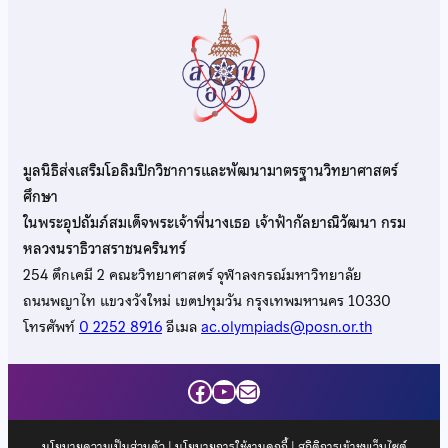
มูลนิธิส่งเสริมโอลิมปิกวิชาการและพัฒนามาตรฐานวิทยาศาสตร์
ศึกษา
ในพระอุปถัมภ์สมเด็จพระเจ้าพี่นางเธอ เจ้าฟ้ากัลยาณิวัฒนา กรม
หลวงนราธิวาสราชนครินทร์
254 ตึกเคมี 2 คณะวิทยาศาสตร์ จุฬาลงกรณ์มหาวิทยาลัย
ถนนพญาไท แขวงวังใหม่ เขตปทุมวัน กรุงเทพมหานคร 10330
โทรศัพท์
0 2252 8916
อีเมล
ac.olympiads@posn.or.th
Facebook
YouTube
Mail
นโยบายความเป็นส่วนตัว
|
นโยบายการใช้งานคุกกี้
| สถิติการเข้าชมเว็บไซต์