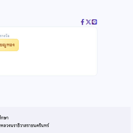
รางวัล
รียญทอง
ศึกษา
รมหลวงนราธิวาสราชนครินทร์