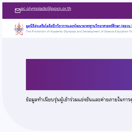
ข้าม
ac.olympiads@posn.or.th
ไป
ยัง
มูลนิธิส่งเสริมโอลิมปิกวิชาการและพัฒนามาตรฐานวิทยาศาสตร์ศึกษา (สอวน.
The Promotion of Academic Olympiad and Development of Science Education F
เนื้อหา
นายณัฐวัตร กล่อมจิตร
ข้อมูลทำเนียบรุ่นผู้เข้าร่วมแข่งขันและค่ายภายในการ