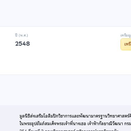
ปี (พ.ศ.)
เหรียญ
2548
เห
มูลนิธิส่งเสริมโอลิมปิกวิชาการและพัฒนามาตรฐานวิทยาศาสตร์
ในพระอุปถัมภ์สมเด็จพระเจ้าพี่นางเธอ เจ้าฟ้ากัลยาณิวัฒนา ก