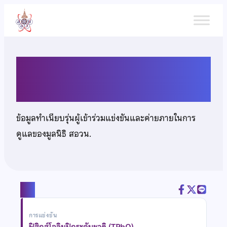
ข้าม
ไป
ยัง
เนื้อหา
นายณัฐวัฒน์ ต์ะวิไชย
ข้อมูลทำเนียบรุ่นผู้เข้าร่วมแข่งขันและค่ายภายในการ
ดูแลของมูลนิธิ สอวน.
แชร์
การแข่งขัน
ฟิสิกส์โอลิมปิกระดับชาติ (TPhO)