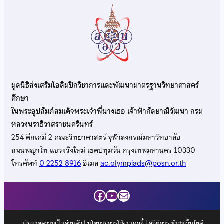
มูลนิธิส่งเสริมโอลิมปิกวิชาการและพัฒนามาตรฐานวิทยาศาสตร์
ศึกษา
ในพระอุปถัมภ์สมเด็จพระเจ้าพี่นางเธอ เจ้าฟ้ากัลยาณิวัฒนา กรม
หลวงนราธิวาสราชนครินทร์
254 ตึกเคมี 2 คณะวิทยาศาสตร์ จุฬาลงกรณ์มหาวิทยาลัย
ถนนพญาไท แขวงวังใหม่ เขตปทุมวัน กรุงเทพมหานคร 10330
โทรศัพท์
0 2252 8916
อีเมล
ac.olympiads@posn.or.th
Facebook
YouTube
Mail
นโยบายความเป็นส่วนตัว
|
นโยบายการใช้งานคุกกี้
| สถิติการเข้าชมเว็บไซต์