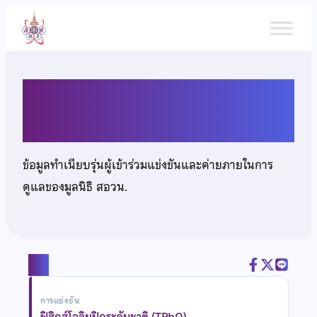
ข้าม
ไป
ยัง
เนื้อหา
นางสาวณัฐพร ตระกูลพรหม
ข้อมูลทำเนียบรุ่นผู้เข้าร่วมแข่งขันและค่ายภายในการ
ดูแลของมูลนิธิ สอวน.
แชร์
การแข่งขัน
ฟิสิกส์โอลิมปิกระดับชาติ (TPhO)