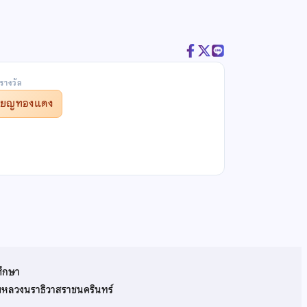
รางวัล
รียญทองแดง
ศึกษา
รมหลวงนราธิวาสราชนครินทร์