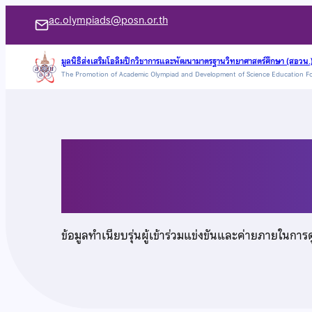
ข้าม
ac.olympiads@posn.or.th
ไป
ยัง
มูลนิธิส่งเสริมโอลิมปิกวิชาการและพัฒนามาตรฐานวิทยาศาสตร์ศึกษา (สอวน.
The Promotion of Academic Olympiad and Development of Science Education F
เนื้อหา
นางสาวณัฐพร จุลรัตน์
ข้อมูลทำเนียบรุ่นผู้เข้าร่วมแข่งขันและค่ายภายในการ