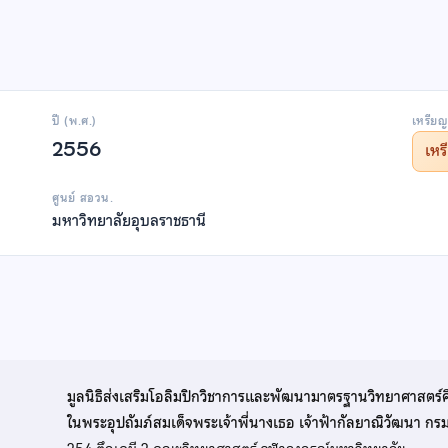
ปี (พ.ศ.)
เหรียญ
2556
เห
ศูนย์ สอวน.
มหาวิทยาลัยอุบลราชธานี
มูลนิธิส่งเสริมโอลิมปิกวิชาการและพัฒนามาตรฐานวิทยาศาสตร์
ในพระอุปถัมภ์สมเด็จพระเจ้าพี่นางเธอ เจ้าฟ้ากัลยาณิวัฒนา ก