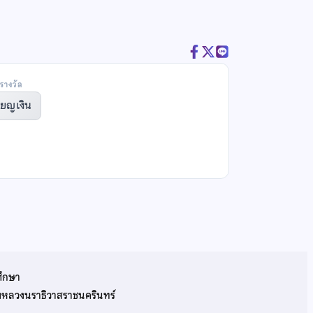
รางวัล
ียญเงิน
ศึกษา
รมหลวงนราธิวาสราชนครินทร์