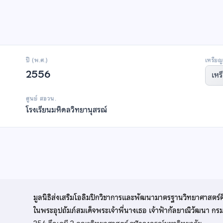
ปี (พ.ศ.)
เหรียญ
2556
เหร
ศูนย์ สอวน.
โรงเรียนมหิดลวิทยานุสรณ์
มูลนิธิส่งเสริมโอลิมปิกวิชาการและพัฒนามาตรฐานวิทยาศาสตร์
ในพระอุปถัมภ์สมเด็จพระเจ้าพี่นางเธอ เจ้าฟ้ากัลยาณิวัฒนา ก