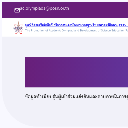
ข้าม
ac.olympiads@posn.or.th
ไป
ยัง
มูลนิธิส่งเสริมโอลิมปิกวิชาการและพัฒนามาตรฐานวิทยาศาสตร์ศึกษา (สอวน.
The Promotion of Academic Olympiad and Development of Science Education F
เนื้อหา
นายณัฐภพ หลักดี
ข้อมูลทำเนียบรุ่นผู้เข้าร่วมแข่งขันและค่ายภายในการ