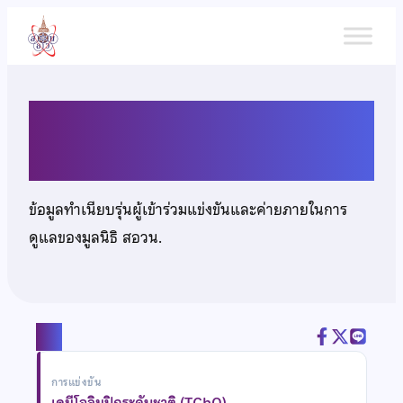
ข้าม
ไป
ยัง
เนื้อหา
นายณัฐพล ทรัพย์เพ็ญภพ
ข้อมูลทำเนียบรุ่นผู้เข้าร่วมแข่งขันและค่ายภายในการ
ดูแลของมูลนิธิ สอวน.
แชร์
การแข่งขัน
เคมีโอลิมปิกระดับชาติ (TChO)