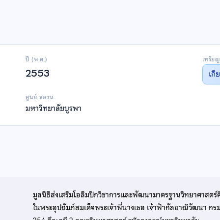
ปี (พ.ศ.)
เหรียญ
2553
เกี
ศูนย์ สอวน.
มหาวิทยาลัยบูรพา
มูลนิธิส่งเสริมโอลิมปิกวิชาการและพัฒนามาตรฐานวิทยาศาสตร์
ในพระอุปถัมภ์สมเด็จพระเจ้าพี่นางเธอ เจ้าฟ้ากัลยาณิวัฒนา ก