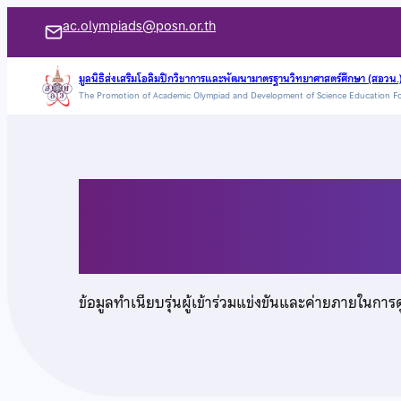
ข้าม
ac.olympiads@posn.or.th
ไป
ยัง
มูลนิธิส่งเสริมโอลิมปิกวิชาการและพัฒนามาตรฐานวิทยาศาสตร์ศึกษา (สอวน.
The Promotion of Academic Olympiad and Development of Science Education F
เนื้อหา
นายณัฐภัทร นิตินัย
ข้อมูลทำเนียบรุ่นผู้เข้าร่วมแข่งขันและค่ายภายในการ