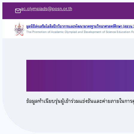
ข้าม
ac.olympiads@posn.or.th
ไป
ยัง
มูลนิธิส่งเสริมโอลิมปิกวิชาการและพัฒนามาตรฐานวิทยาศาสตร์ศึกษา (สอวน.
The Promotion of Academic Olympiad and Development of Science Education F
เนื้อหา
เด็กชายณัฐนนท์ ตั้งสุ
ข้อมูลทำเนียบรุ่นผู้เข้าร่วมแข่งขันและค่ายภายในการ