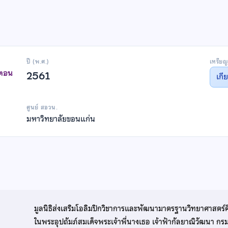
ปี (พ.ศ.)
เหรียญ
าตอน
2561
เกี
ศูนย์ สอวน.
มหาวิทยาลัยขอนแก่น
มูลนิธิส่งเสริมโอลิมปิกวิชาการและพัฒนามาตรฐานวิทยาศาสตร์
ในพระอุปถัมภ์สมเด็จพระเจ้าพี่นางเธอ เจ้าฟ้ากัลยาณิวัฒนา ก