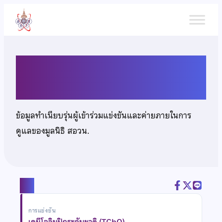
ข้าม
ไป
ยัง
เนื้อหา
นายณัฐนนท์ สุวรรณวงศ์
ข้อมูลทำเนียบรุ่นผู้เข้าร่วมแข่งขันและค่ายภายในการ
ดูแลของมูลนิธิ สอวน.
แชร์
การแข่งขัน
เคมีโอลิมปิกระดับชาติ (TChO)