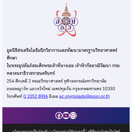
มูลนิธิส่งเสริมโอลิมปิกวิชาการและพัฒนามาตรฐานวิทยาศาสตร์
ศึกษา
ในพระอุปถัมภ์สมเด็จพระเจ้าพี่นางเธอ เจ้าฟ้ากัลยาณิวัฒนา กรม
หลวงนราธิวาสราชนครินทร์
254 ตึกเคมี 2 คณะวิทยาศาสตร์ จุฬาลงกรณ์มหาวิทยาลัย
ถนนพญาไท แขวงวังใหม่ เขตปทุมวัน กรุงเทพมหานคร 10330
โทรศัพท์
0 2252 8916
อีเมล
ac.olympiads@posn.or.th
Facebook
YouTube
Mail
นโยบายความเป็นส่วนตัว
|
นโยบายการใช้งานคุกกี้
| สถิติการเข้าชมเว็บไซต์