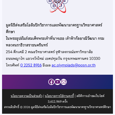
มูลนิธิส่งเสริมโอลิมปิกวิชาการและพัฒนามาตรฐานวิทยาศาสตร์
ศึกษา
ในพระอุปถัมภ์สมเด็จพระเจ้าพี่นางเธอ เจ้าฟ้ากัลยาณิวัฒนา กรม
หลวงนราธิวาสราชนครินทร์
254 ตึกเคมี 2 คณะวิทยาศาสตร์ จุฬาลงกรณ์มหาวิทยาลัย
ถนนพญาไท แขวงวังใหม่ เขตปทุมวัน กรุงเทพมหานคร 10330
โทรศัพท์
0 2252 8916
อีเมล
ac.olympiads@posn.or.th
Facebook
YouTube
Mail
นโยบายความเป็นส่วนตัว
|
นโยบายการใช้งานคุกกี้
| สถิติการเข้าชมเว็บไซต์
3,612,969
ครั้ง
สงวนลิขสิทธิ์ © 2026 มูลนิธิส่งเสริมโอลิมปิกวิชาการและพัฒนามาตรฐานวิทยาศาสตร์ศึกษา