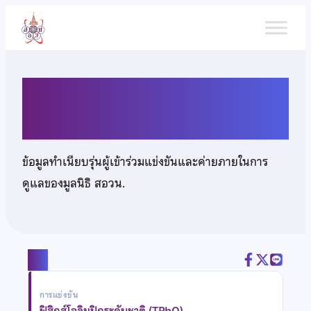
ข้าม
ไป
ยัง
เนื้อหา
นายณัฐกันต์ ตัณฑวณิช
ข้อมูลทำเนียบรุ่นผู้เข้าร่วมแข่งขันและค่ายภายในการ
ดูแลของมูลนิธิ สอวน.
แชร์
การแข่งขัน
ฟิสิกส์โอลิมปิกระดับชาติ (TPhO)