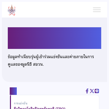
ข้าม
ไป
ยัง
เนื้อหา
นายณัฐดนย์ วุฒิมงคลชัย
ข้อมูลทำเนียบรุ่นผู้เข้าร่วมแข่งขันและค่ายภายในการ
ดูแลของมูลนิธิ สอวน.
แชร์
การแข่งขัน
ชีววิทยาโอลิมปิกระดับชาติ (TBO)