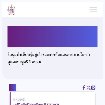
ข้าม
ไป
ยัง
เนื้อหา
นายณัฐดนัย ติยะพิษณูไพศาล
ข้อมูลทำเนียบรุ่นผู้เข้าร่วมแข่งขันและค่ายภายในการ
ดูแลของมูลนิธิ สอวน.
แชร์
การแข่งขัน
เคมีโอลิมปิกระดับชาติ (TChO)