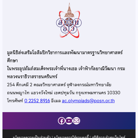
มูลนิธิส่งเสริมโอลิมปิกวิชาการและพัฒนามาตรฐานวิทยาศาสตร์
ศึกษา
ในพระอุปถัมภ์สมเด็จพระเจ้าพี่นางเธอ เจ้าฟ้ากัลยาณิวัฒนา กรม
หลวงนราธิวาสราชนครินทร์
254 ตึกเคมี 2 คณะวิทยาศาสตร์ จุฬาลงกรณ์มหาวิทยาลัย
ถนนพญาไท แขวงวังใหม่ เขตปทุมวัน กรุงเทพมหานคร 10330
โทรศัพท์
0 2252 8916
อีเมล
ac.olympiads@posn.or.th
Facebook
YouTube
Mail
นโยบายความเป็นส่วนตัว
|
นโยบายการใช้งานคุกกี้
| สถิติการเข้าชมเว็บไซต์