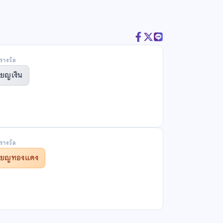
รางวัล
ียญเงิน
รางวัล
รียญทองแดง