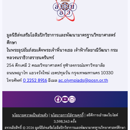
มูลนิธิส่งเสริมโอลิมปิกวิชาการและพัฒนามาตรฐานวิทยาศาสตร์
ศึกษา
ในพระอุปถัมภ์สมเด็จพระเจ้าพี่นางเธอ เจ้าฟ้ากัลยาณิวัฒนา กรม
หลวงนราธิวาสราชนครินทร์
254 ตึกเคมี 2 คณะวิทยาศาสตร์ จุฬาลงกรณ์มหาวิทยาลัย
ถนนพญาไท แขวงวังใหม่ เขตปทุมวัน กรุงเทพมหานคร 10330
โทรศัพท์
0 2252 8916
อีเมล
ac.olympiads@posn.or.th
Facebook
YouTube
Mail
นโยบายความเป็นส่วนตัว
|
นโยบายการใช้งานคุกกี้
| สถิติการเข้าชมเว็บไซต์
3,598,343
ครั้ง
สงวนลิขสิทธิ์ © 2026 มูลนิธิส่งเสริมโอลิมปิกวิชาการและพัฒนามาตรฐานวิทยาศาสตร์ศึกษา