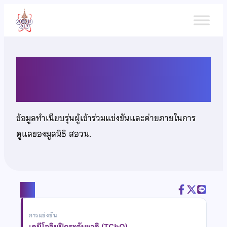
ข้าม
ไป
ยัง
เนื้อหา
นายนันธพงศ์ วิญญูหัตถกิจ
ข้อมูลทำเนียบรุ่นผู้เข้าร่วมแข่งขันและค่ายภายในการ
ดูแลของมูลนิธิ สอวน.
แชร์
การแข่งขัน
เคมีโอลิมปิกระดับชาติ (TChO)