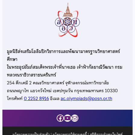
มูลนิธิส่งเสริมโอลิมปิกวิชาการและพัฒนามาตรฐานวิทยาศาสตร์
ศึกษา
ในพระอุปถัมภ์สมเด็จพระเจ้าพี่นางเธอ เจ้าฟ้ากัลยาณิวัฒนา กรม
หลวงนราธิวาสราชนครินทร์
254 ตึกเคมี 2 คณะวิทยาศาสตร์ จุฬาลงกรณ์มหาวิทยาลัย
ถนนพญาไท แขวงวังใหม่ เขตปทุมวัน กรุงเทพมหานคร 10330
โทรศัพท์
0 2252 8916
อีเมล
ac.olympiads@posn.or.th
Facebook
YouTube
Mail
นโยบายความเป็นส่วนตัว
|
นโยบายการใช้งานคุกกี้
| สถิติการเข้าชมเว็บไซต์