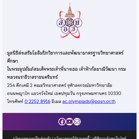
มูลนิธิส่งเสริมโอลิมปิกวิชาการและพัฒนามาตรฐานวิทยาศาสตร์
ศึกษา
ในพระอุปถัมภ์สมเด็จพระเจ้าพี่นางเธอ เจ้าฟ้ากัลยาณิวัฒนา กรม
หลวงนราธิวาสราชนครินทร์
254 ตึกเคมี 2 คณะวิทยาศาสตร์ จุฬาลงกรณ์มหาวิทยาลัย
ถนนพญาไท แขวงวังใหม่ เขตปทุมวัน กรุงเทพมหานคร 10330
โทรศัพท์
0 2252 8916
อีเมล
ac.olympiads@posn.or.th
Facebook
YouTube
Mail
นโยบายความเป็นส่วนตัว
|
นโยบายการใช้งานคุกกี้
| สถิติการเข้าชมเว็บไซต์