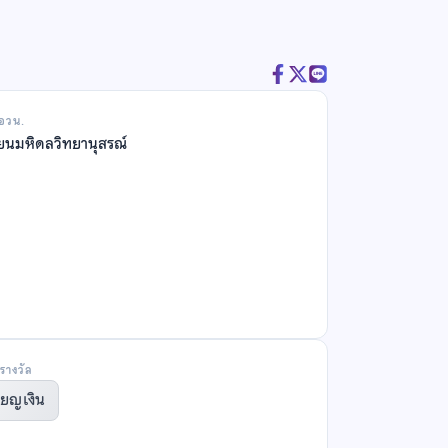
สอวน.
ียนมหิดลวิทยานุสรณ์
รางวัล
ียญเงิน