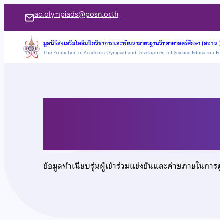
ข้าม
ac.olympiads@posn.or.th
ไป
ยัง
มูลนิธิส่งเสริมโอลิมปิกวิชาการและพัฒนามาตรฐานวิทยาศาสตร์ศึกษา (สอวน.
The Promotion of Academic Olympiad and Development of Science Education F
เนื้อหา
นายณัชพล ศรีสังข์
ข้อมูลทำเนียบรุ่นผู้เข้าร่วมแข่งขันและค่ายภายในการ