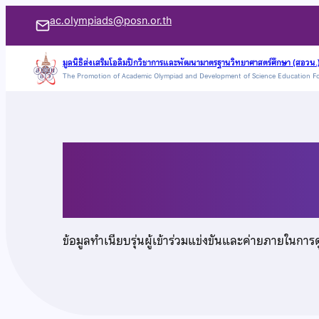
ข้าม
ac.olympiads@posn.or.th
ไป
ยัง
มูลนิธิส่งเสริมโอลิมปิกวิชาการและพัฒนามาตรฐานวิทยาศาสตร์ศึกษา (สอวน.
The Promotion of Academic Olympiad and Development of Science Education F
เนื้อหา
นายณัชพล ฉันทวานิช
ข้อมูลทำเนียบรุ่นผู้เข้าร่วมแข่งขันและค่ายภายในการ