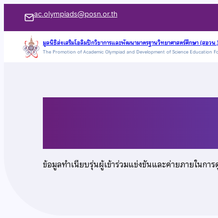
ข้าม
ac.olympiads@posn.or.th
ไป
ยัง
มูลนิธิส่งเสริมโอลิมปิกวิชาการและพัฒนามาตรฐานวิทยาศาสตร์ศึกษา (สอวน.
The Promotion of Academic Olympiad and Development of Science Education F
เนื้อหา
เด็กหญิงณัชชา ร้อยแก
ข้อมูลทำเนียบรุ่นผู้เข้าร่วมแข่งขันและค่ายภายในการ