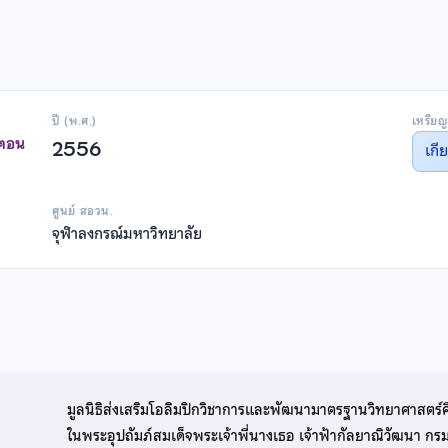
ปี (พ.ศ.)
เหรียญ
าตอน
2556
เกี
ศูนย์ สอวน.
จุฬาลงกรณ์มหาวิทยาลัย
มูลนิธิส่งเสริมโอลิมปิกวิชาการและพัฒนามาตรฐานวิทยาศาสตร์
ในพระอุปถัมภ์สมเด็จพระเจ้าพี่นางเธอ เจ้าฟ้ากัลยาณิวัฒนา ก