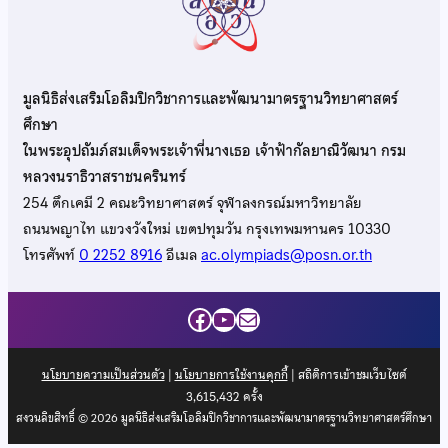
มูลนิธิส่งเสริมโอลิมปิกวิชาการและพัฒนามาตรฐานวิทยาศาสตร์
ศึกษา
ในพระอุปถัมภ์สมเด็จพระเจ้าพี่นางเธอ เจ้าฟ้ากัลยาณิวัฒนา กรม
หลวงนราธิวาสราชนครินทร์
254 ตึกเคมี 2 คณะวิทยาศาสตร์ จุฬาลงกรณ์มหาวิทยาลัย
ถนนพญาไท แขวงวังใหม่ เขตปทุมวัน กรุงเทพมหานคร 10330
โทรศัพท์
0 2252 8916
อีเมล
ac.olympiads@posn.or.th
Facebook
YouTube
Mail
นโยบายความเป็นส่วนตัว
|
นโยบายการใช้งานคุกกี้
| สถิติการเข้าชมเว็บไซต์
3,615,432
ครั้ง
สงวนลิขสิทธิ์ © 2026 มูลนิธิส่งเสริมโอลิมปิกวิชาการและพัฒนามาตรฐานวิทยาศาสตร์ศึกษา