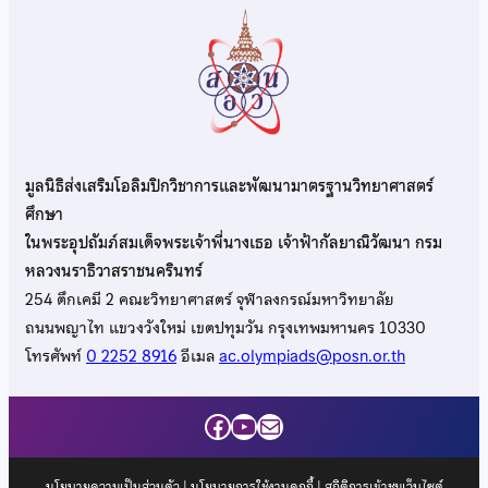
มูลนิธิส่งเสริมโอลิมปิกวิชาการและพัฒนามาตรฐานวิทยาศาสตร์
ศึกษา
ในพระอุปถัมภ์สมเด็จพระเจ้าพี่นางเธอ เจ้าฟ้ากัลยาณิวัฒนา กรม
หลวงนราธิวาสราชนครินทร์
254 ตึกเคมี 2 คณะวิทยาศาสตร์ จุฬาลงกรณ์มหาวิทยาลัย
ถนนพญาไท แขวงวังใหม่ เขตปทุมวัน กรุงเทพมหานคร 10330
โทรศัพท์
0 2252 8916
อีเมล
ac.olympiads@posn.or.th
Facebook
YouTube
Mail
นโยบายความเป็นส่วนตัว
|
นโยบายการใช้งานคุกกี้
| สถิติการเข้าชมเว็บไซต์