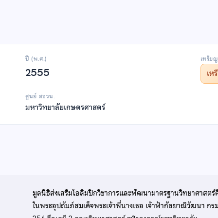
ปี (พ.ศ.)
เหรียญ
2555
เห
ศูนย์ สอวน.
มหาวิทยาลัยเกษตรศาสตร์
มูลนิธิส่งเสริมโอลิมปิกวิชาการและพัฒนามาตรฐานวิทยาศาสตร์
ในพระอุปถัมภ์สมเด็จพระเจ้าพี่นางเธอ เจ้าฟ้ากัลยาณิวัฒนา ก