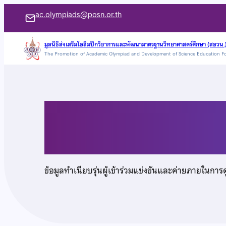
ข้าม
ac.olympiads@posn.or.th
ไป
ยัง
มูลนิธิส่งเสริมโอลิมปิกวิชาการและพัฒนามาตรฐานวิทยาศาสตร์ศึกษา (สอวน.
The Promotion of Academic Olympiad and Development of Science Education F
เนื้อหา
นายมณฑล อัศวรุจานน
ข้อมูลทำเนียบรุ่นผู้เข้าร่วมแข่งขันและค่ายภายในการ