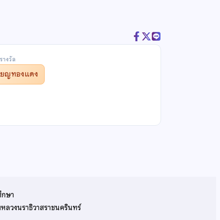
รางวัล
รียญทองแดง
ศึกษา
รมหลวงนราธิวาสราชนครินทร์