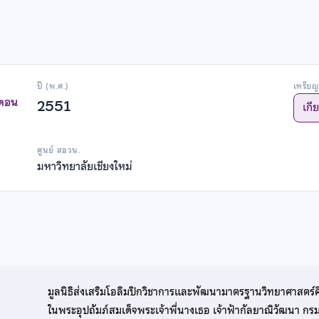
ปี (พ.ศ.)
เหรียญ
าตอน
2551
เกี
ศูนย์ สอวน.
มหาวิทยาลัยเชียงใหม่
มูลนิธิส่งเสริมโอลิมปิกวิชาการและพัฒนามาตรฐานวิทยาศาสตร์
ในพระอุปถัมภ์สมเด็จพระเจ้าพี่นางเธอ เจ้าฟ้ากัลยาณิวัฒนา ก