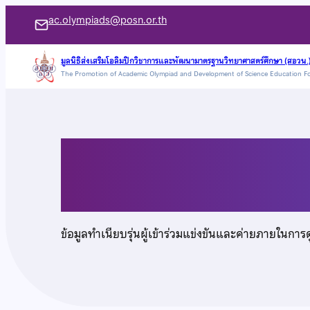
ข้าม
ac.olympiads@posn.or.th
ไป
ยัง
มูลนิธิส่งเสริมโอลิมปิกวิชาการและพัฒนามาตรฐานวิทยาศาสตร์ศึกษา (สอวน.
The Promotion of Academic Olympiad and Development of Science Education F
เนื้อหา
เด็กหญิงมารยาท เคห
ข้อมูลทำเนียบรุ่นผู้เข้าร่วมแข่งขันและค่ายภายในการ