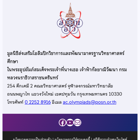
มูลนิธิส่งเสริมโอลิมปิกวิชาการและพัฒนามาตรฐานวิทยาศาสตร์
ศึกษา
ในพระอุปถัมภ์สมเด็จพระเจ้าพี่นางเธอ เจ้าฟ้ากัลยาณิวัฒนา กรม
หลวงนราธิวาสราชนครินทร์
254 ตึกเคมี 2 คณะวิทยาศาสตร์ จุฬาลงกรณ์มหาวิทยาลัย
ถนนพญาไท แขวงวังใหม่ เขตปทุมวัน กรุงเทพมหานคร 10330
โทรศัพท์
0 2252 8916
อีเมล
ac.olympiads@posn.or.th
Facebook
YouTube
Mail
นโยบายความเป็นส่วนตัว
|
นโยบายการใช้งานคุกกี้
| สถิติการเข้าชมเว็บไซต์