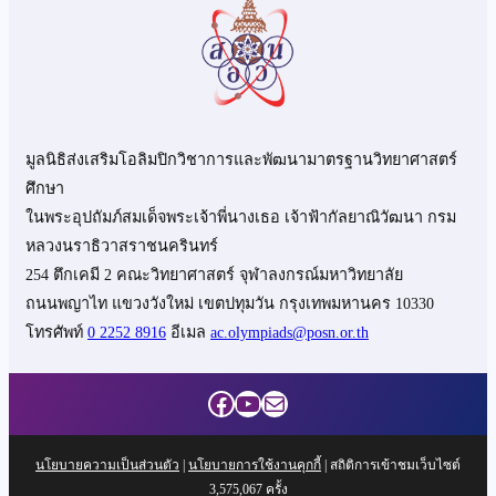
มูลนิธิส่งเสริมโอลิมปิกวิชาการและพัฒนามาตรฐานวิทยาศาสตร์
ศึกษา
ในพระอุปถัมภ์สมเด็จพระเจ้าพี่นางเธอ เจ้าฟ้ากัลยาณิวัฒนา กรม
หลวงนราธิวาสราชนครินทร์
254 ตึกเคมี 2 คณะวิทยาศาสตร์ จุฬาลงกรณ์มหาวิทยาลัย
ถนนพญาไท แขวงวังใหม่ เขตปทุมวัน กรุงเทพมหานคร 10330
โทรศัพท์
0 2252 8916
อีเมล
ac.olympiads@posn.or.th
Facebook
YouTube
Mail
นโยบายความเป็นส่วนตัว
|
นโยบายการใช้งานคุกกี้
| สถิติการเข้าชมเว็บไซต์
3,575,067
ครั้ง