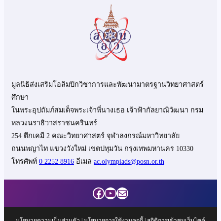
มูลนิธิส่งเสริมโอลิมปิกวิชาการและพัฒนามาตรฐานวิทยาศาสตร์
ศึกษา
ในพระอุปถัมภ์สมเด็จพระเจ้าพี่นางเธอ เจ้าฟ้ากัลยาณิวัฒนา กรม
หลวงนราธิวาสราชนครินทร์
254 ตึกเคมี 2 คณะวิทยาศาสตร์ จุฬาลงกรณ์มหาวิทยาลัย
ถนนพญาไท แขวงวังใหม่ เขตปทุมวัน กรุงเทพมหานคร 10330
โทรศัพท์
0 2252 8916
อีเมล
ac.olympiads@posn.or.th
Facebook
YouTube
Mail
นโยบายความเป็นส่วนตัว
|
นโยบายการใช้งานคุกกี้
| สถิติการเข้าชมเว็บไซต์