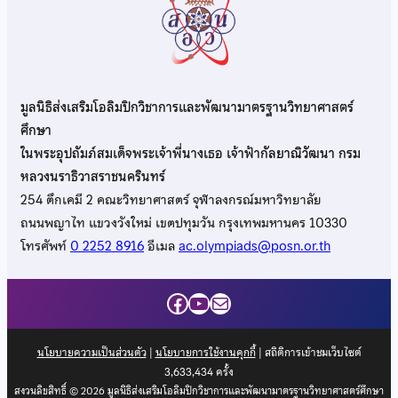
มูลนิธิส่งเสริมโอลิมปิกวิชาการและพัฒนามาตรฐานวิทยาศาสตร์
ศึกษา
ในพระอุปถัมภ์สมเด็จพระเจ้าพี่นางเธอ เจ้าฟ้ากัลยาณิวัฒนา กรม
หลวงนราธิวาสราชนครินทร์
254 ตึกเคมี 2 คณะวิทยาศาสตร์ จุฬาลงกรณ์มหาวิทยาลัย
ถนนพญาไท แขวงวังใหม่ เขตปทุมวัน กรุงเทพมหานคร 10330
โทรศัพท์
0 2252 8916
อีเมล
ac.olympiads@posn.or.th
Facebook
YouTube
Mail
นโยบายความเป็นส่วนตัว
|
นโยบายการใช้งานคุกกี้
| สถิติการเข้าชมเว็บไซต์
3,633,434
ครั้ง
สงวนลิขสิทธิ์ © 2026 มูลนิธิส่งเสริมโอลิมปิกวิชาการและพัฒนามาตรฐานวิทยาศาสตร์ศึกษา