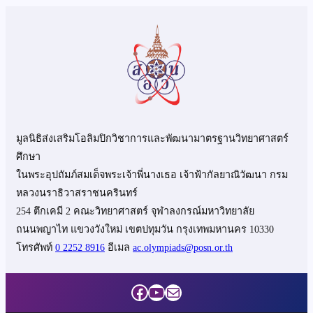
มูลนิธิส่งเสริมโอลิมปิกวิชาการและพัฒนามาตรฐานวิทยาศาสตร์
ศึกษา
ในพระอุปถัมภ์สมเด็จพระเจ้าพี่นางเธอ เจ้าฟ้ากัลยาณิวัฒนา กรม
หลวงนราธิวาสราชนครินทร์
254 ตึกเคมี 2 คณะวิทยาศาสตร์ จุฬาลงกรณ์มหาวิทยาลัย
ถนนพญาไท แขวงวังใหม่ เขตปทุมวัน กรุงเทพมหานคร 10330
โทรศัพท์
0 2252 8916
อีเมล
ac.olympiads@posn.or.th
Facebook
YouTube
Mail