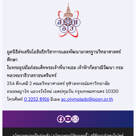
มูลนิธิส่งเสริมโอลิมปิกวิชาการและพัฒนามาตรฐานวิทยาศาสตร์
ศึกษา
ในพระอุปถัมภ์สมเด็จพระเจ้าพี่นางเธอ เจ้าฟ้ากัลยาณิวัฒนา กรม
หลวงนราธิวาสราชนครินทร์
254 ตึกเคมี 2 คณะวิทยาศาสตร์ จุฬาลงกรณ์มหาวิทยาลัย
ถนนพญาไท แขวงวังใหม่ เขตปทุมวัน กรุงเทพมหานคร 10330
โทรศัพท์
0 2252 8916
อีเมล
ac.olympiads@posn.or.th
Facebook
YouTube
Mail
นโยบายความเป็นส่วนตัว
|
นโยบายการใช้งานคุกกี้
| สถิติการเข้าชมเว็บไซต์