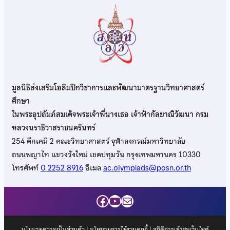
มูลนิธิส่งเสริมโอลิมปิกวิชาการและพัฒนามาตรฐานวิทยาศาสตร์
ศึกษา
ในพระอุปถัมภ์สมเด็จพระเจ้าพี่นางเธอ เจ้าฟ้ากัลยาณิวัฒนา กรม
หลวงนราธิวาสราชนครินทร์
254 ตึกเคมี 2 คณะวิทยาศาสตร์ จุฬาลงกรณ์มหาวิทยาลัย
ถนนพญาไท แขวงวังใหม่ เขตปทุมวัน กรุงเทพมหานคร 10330
โทรศัพท์
0 2252 8916
อีเมล
ac.olympiads@posn.or.th
Facebook
YouTube
Mail
นโยบายความเป็นส่วนตัว
|
นโยบายการใช้งานคุกกี้
| สถิติการเข้าชมเว็บไซต์