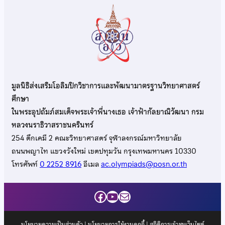
มูลนิธิส่งเสริมโอลิมปิกวิชาการและพัฒนามาตรฐานวิทยาศาสตร์
ศึกษา
ในพระอุปถัมภ์สมเด็จพระเจ้าพี่นางเธอ เจ้าฟ้ากัลยาณิวัฒนา กรม
หลวงนราธิวาสราชนครินทร์
254 ตึกเคมี 2 คณะวิทยาศาสตร์ จุฬาลงกรณ์มหาวิทยาลัย
ถนนพญาไท แขวงวังใหม่ เขตปทุมวัน กรุงเทพมหานคร 10330
โทรศัพท์
0 2252 8916
อีเมล
ac.olympiads@posn.or.th
Facebook
YouTube
Mail
นโยบายความเป็นส่วนตัว
|
นโยบายการใช้งานคุกกี้
| สถิติการเข้าชมเว็บไซต์