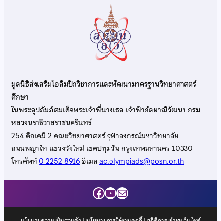
มูลนิธิส่งเสริมโอลิมปิกวิชาการและพัฒนามาตรฐานวิทยาศาสตร์
ศึกษา
ในพระอุปถัมภ์สมเด็จพระเจ้าพี่นางเธอ เจ้าฟ้ากัลยาณิวัฒนา กรม
หลวงนราธิวาสราชนครินทร์
254 ตึกเคมี 2 คณะวิทยาศาสตร์ จุฬาลงกรณ์มหาวิทยาลัย
ถนนพญาไท แขวงวังใหม่ เขตปทุมวัน กรุงเทพมหานคร 10330
โทรศัพท์
0 2252 8916
อีเมล
ac.olympiads@posn.or.th
Facebook
YouTube
Mail
นโยบายความเป็นส่วนตัว
|
นโยบายการใช้งานคุกกี้
| สถิติการเข้าชมเว็บไซต์