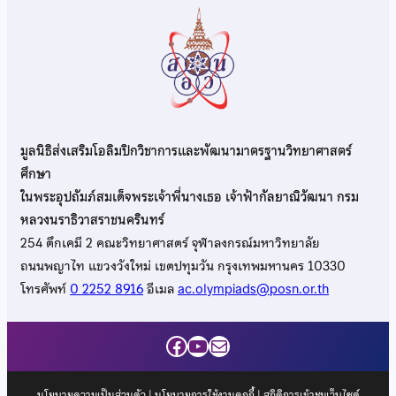
มูลนิธิส่งเสริมโอลิมปิกวิชาการและพัฒนามาตรฐานวิทยาศาสตร์
ศึกษา
ในพระอุปถัมภ์สมเด็จพระเจ้าพี่นางเธอ เจ้าฟ้ากัลยาณิวัฒนา กรม
หลวงนราธิวาสราชนครินทร์
254 ตึกเคมี 2 คณะวิทยาศาสตร์ จุฬาลงกรณ์มหาวิทยาลัย
ถนนพญาไท แขวงวังใหม่ เขตปทุมวัน กรุงเทพมหานคร 10330
โทรศัพท์
0 2252 8916
อีเมล
ac.olympiads@posn.or.th
Facebook
YouTube
Mail
นโยบายความเป็นส่วนตัว
|
นโยบายการใช้งานคุกกี้
| สถิติการเข้าชมเว็บไซต์