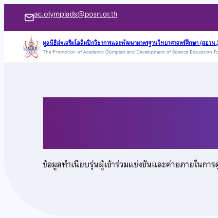
ข้าม
ac.olympiads@posn.or.th
ไป
ยัง
มูลนิธิส่งเสริมโอลิมปิกวิชาการและพัฒนามาตรฐานวิทยาศาสตร์ศึกษา (สอวน.
The Promotion of Academic Olympiad and Development of Science Education F
เนื้อหา
นางสาวกษิรา เชื้ออ้วน
ข้อมูลทำเนียบรุ่นผู้เข้าร่วมแข่งขันและค่ายภายในการ