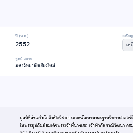
ปี (พ.ศ.)
เหรียญ
2552
เหร
ศูนย์ สอวน.
มหาวิทยาลัยเชียงใหม่
มูลนิธิส่งเสริมโอลิมปิกวิชาการและพัฒนามาตรฐานวิทยาศาสตร์
ในพระอุปถัมภ์สมเด็จพระเจ้าพี่นางเธอ เจ้าฟ้ากัลยาณิวัฒนา ก