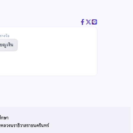
รางวัล
ียญเงิน
ศึกษา
รมหลวงนราธิวาสราชนครินทร์