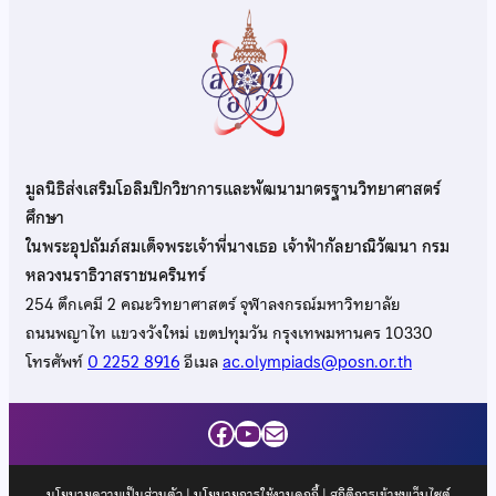
มูลนิธิส่งเสริมโอลิมปิกวิชาการและพัฒนามาตรฐานวิทยาศาสตร์
ศึกษา
ในพระอุปถัมภ์สมเด็จพระเจ้าพี่นางเธอ เจ้าฟ้ากัลยาณิวัฒนา กรม
หลวงนราธิวาสราชนครินทร์
254 ตึกเคมี 2 คณะวิทยาศาสตร์ จุฬาลงกรณ์มหาวิทยาลัย
ถนนพญาไท แขวงวังใหม่ เขตปทุมวัน กรุงเทพมหานคร 10330
โทรศัพท์
0 2252 8916
อีเมล
ac.olympiads@posn.or.th
Facebook
YouTube
Mail
นโยบายความเป็นส่วนตัว
|
นโยบายการใช้งานคุกกี้
| สถิติการเข้าชมเว็บไซต์