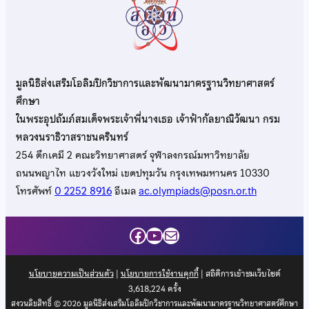
มูลนิธิส่งเสริมโอลิมปิกวิชาการและพัฒนามาตรฐานวิทยาศาสตร์
ศึกษา
ในพระอุปถัมภ์สมเด็จพระเจ้าพี่นางเธอ เจ้าฟ้ากัลยาณิวัฒนา กรม
หลวงนราธิวาสราชนครินทร์
254 ตึกเคมี 2 คณะวิทยาศาสตร์ จุฬาลงกรณ์มหาวิทยาลัย
ถนนพญาไท แขวงวังใหม่ เขตปทุมวัน กรุงเทพมหานคร 10330
โทรศัพท์
0 2252 8916
อีเมล
ac.olympiads@posn.or.th
Facebook
YouTube
Mail
นโยบายความเป็นส่วนตัว
|
นโยบายการใช้งานคุกกี้
| สถิติการเข้าชมเว็บไซต์
3,618,224
ครั้ง
สงวนลิขสิทธิ์ © 2026 มูลนิธิส่งเสริมโอลิมปิกวิชาการและพัฒนามาตรฐานวิทยาศาสตร์ศึกษา