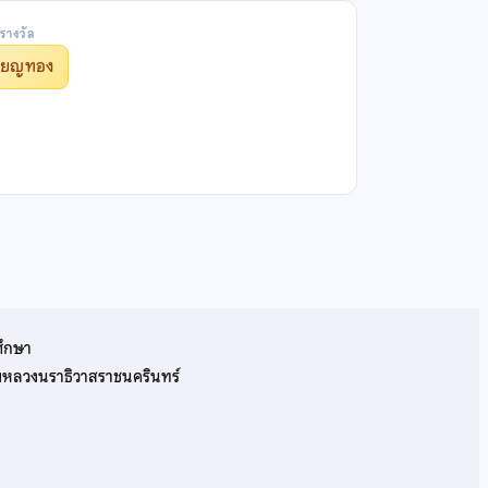
รางวัล
รียญทอง
ศึกษา
รมหลวงนราธิวาสราชนครินทร์