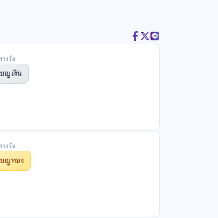
รางวัล
ียญเงิน
รางวัล
รียญทอง