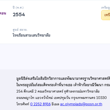
ปี (พ.ศ.)
เหรียญ
าตอน
2554
เห
ศูนย์ สอวน.
โรงเรียนสามเสนวิทยาลัย
มูลนิธิส่งเสริมโอลิมปิกวิชาการและพัฒนามาตรฐานวิทยาศาสตร์
ในพระอุปถัมภ์สมเด็จพระเจ้าพี่นางเธอ เจ้าฟ้ากัลยาณิวัฒนา ก
254 ตึกเคมี 2 คณะวิทยาศาสตร์ จุฬาลงกรณ์มหาวิทยาลัย
ถนนพญาไท แขวงวังใหม่ เขตปทุมวัน กรุงเทพมหานคร 10330
โทรศัพท์
0 2252 8916
อีเมล
ac.olympiads@posn.or.th