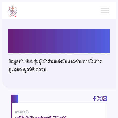
ข้าม
ไป
ยัง
เนื้อหา
นายกฤตพณณ วงศ์นายะ
ข้อมูลทำเนียบรุ่นผู้เข้าร่วมแข่งขันและค่ายภายในการ
ดูแลของมูลนิธิ สอวน.
แชร์
การแข่งขัน
เคมีโอลิมปิกระดับชาติ (TChO)