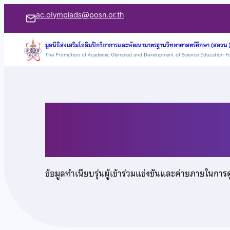
ข้าม
ac.olympiads@posn.or.th
ไป
ยัง
มูลนิธิส่งเสริมโอลิมปิกวิชาการและพัฒนามาตรฐานวิทยาศาสตร์ศึกษา (สอวน.
The Promotion of Academic Olympiad and Development of Science Education F
เนื้อหา
นายกฤตภาส จงเจริญ
ข้อมูลทำเนียบรุ่นผู้เข้าร่วมแข่งขันและค่ายภายในการ