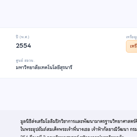
ปี (พ.ศ.)
เหรียญ
2554
เห
ศูนย์ สอวน.
มหาวิทยาลัยเทคโนโลยีสุรนารี
มูลนิธิส่งเสริมโอลิมปิกวิชาการและพัฒนามาตรฐานวิทยาศาสตร์
ในพระอุปถัมภ์สมเด็จพระเจ้าพี่นางเธอ เจ้าฟ้ากัลยาณิวัฒนา ก