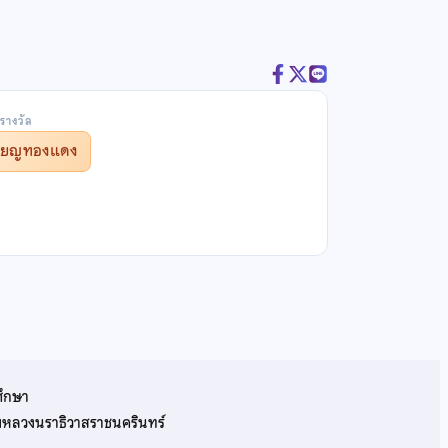
รางวัล
รียญทองแดง
ศึกษา
รมหลวงนราธิวาสราชนครินทร์