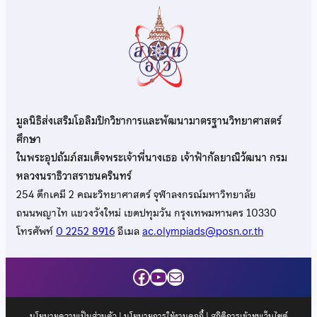
มูลนิธิส่งเสริมโอลิมปิกวิชาการและพัฒนามาตรฐานวิทยาศาสตร์
ศึกษา
ในพระอุปถัมภ์สมเด็จพระเจ้าพี่นางเธอ เจ้าฟ้ากัลยาณิวัฒนา กรม
หลวงนราธิวาสราชนครินทร์
254 ตึกเคมี 2 คณะวิทยาศาสตร์ จุฬาลงกรณ์มหาวิทยาลัย
ถนนพญาไท แขวงวังใหม่ เขตปทุมวัน กรุงเทพมหานคร 10330
โทรศัพท์
0 2252 8916
อีเมล
ac.olympiads@posn.or.th
Facebook
YouTube
Mail
นโยบายความเป็นส่วนตัว
|
นโยบายการใช้งานคุกกี้
| สถิติการเข้าชมเว็บไซต์